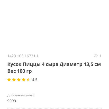
Item
1
1423.103.16731.1
1
of
1
Кусок Пиццы 4 сыра Диаметр 13,5 см
Вес 100 гр
4.5
Доступное кол-во
9999