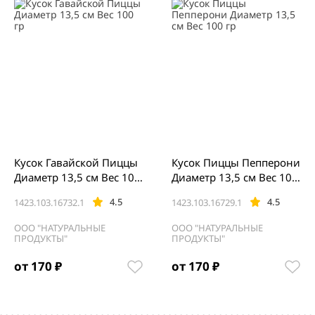
Кусок Гавайской Пиццы
Кусок Пиццы Пепперони
Диаметр 13,5 см Вес 100
Диаметр 13,5 см Вес 100
гр
гр
4.5
4.5
1423.103.16732.1
1423.103.16729.1
ООО "НАТУРАЛЬНЫЕ
ООО "НАТУРАЛЬНЫЕ
ПРОДУКТЫ"
ПРОДУКТЫ"
от 170 ₽
от 170 ₽
Item
1
of
5