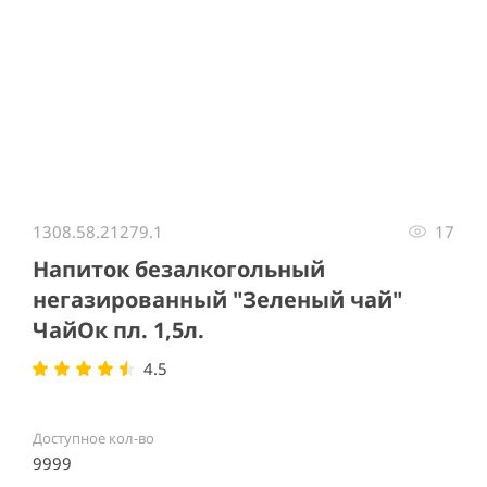
Item
1
1308.58.21279.1
17
of
1
Напиток безалкогольный
негазированный "Зеленый чай"
ЧайОк пл. 1,5л.
4.5
Доступное кол-во
9999