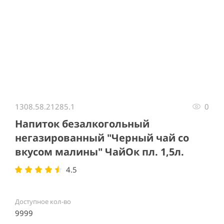
Item
1
1308.58.21285.1
0
of
1
Напиток безалкогольный
негазированный "Черный чай со
вкусом малины" ЧайОк пл. 1,5л.
4.5
Доступное кол-во
9999