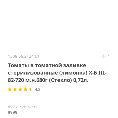
Item
1
1308.66.21244.1
1
of
1
Томаты в томатной заливке
стерилизованные (лимонка) Х-Б III-
82-720 м.н.680г (Стекло) 0,72л.
4.5
Доступное кол-во
9999