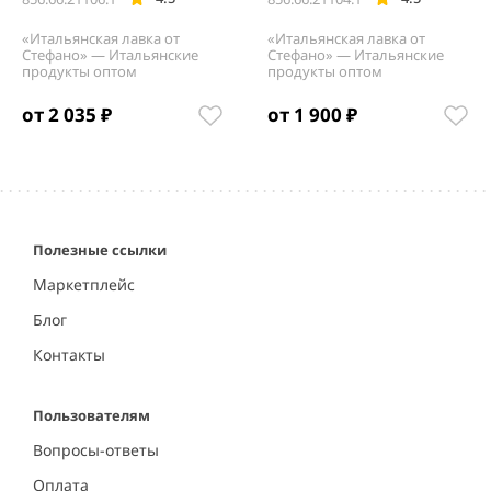
«Итальянская лавка от
«Итальянская лавка от
Стефано» — Итальянские
Стефано» — Итальянские
продукты оптом
продукты оптом
от 2 035 ₽
от 1 900 ₽
Item
1
of
5
Полезные ссылки
Маркетплейс
Блог
Контакты
Пользователям
Вопросы-ответы
Оплата