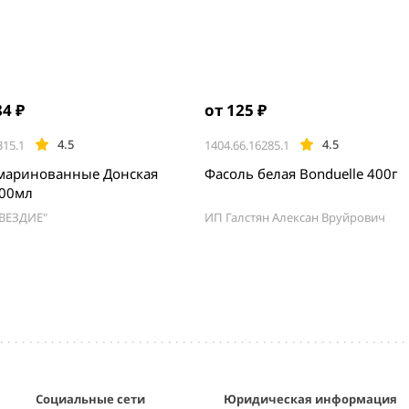
84 ₽
от 125 ₽
4.5
4.5
315.1
1404.66.16285.1
маринованные Донская
Фасоль белая Bonduelle 400г
100мл
ВЕЗДИЕ"
ИП Галстян Алексан Вруйрович
Социальные сети
Юридическая информация