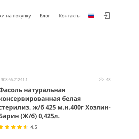
ки на покупку
Блог
Контакты
1308.66.21241.1
48
Фасоль натуральная
консервированная белая
стерилиз. ж/б 425 м.н.400г Хозяин-
Барин (Ж/б) 0,425л.
4.5