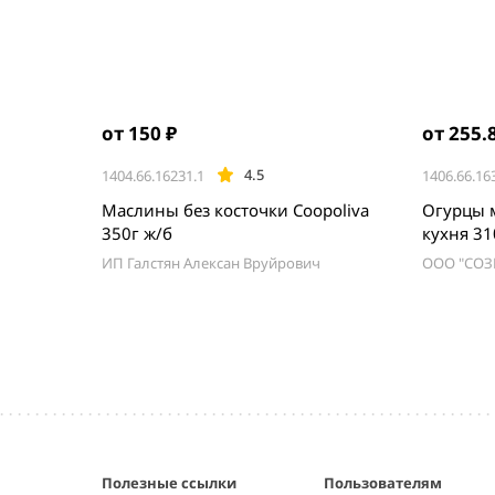
от 150 ₽
от 255.
4.5
1404.66.16231.1
1406.66.16
Маслины без косточки Coopoliva
Огурцы 
350г ж/б
кухня 3
ИП Галстян Алексан Вруйрович
ООО "СОЗ
Item
1
of
5
Полезные ссылки
Пользователям