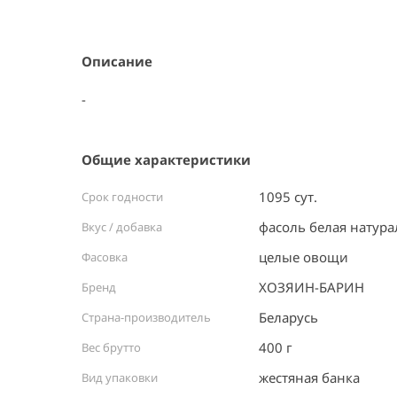
Item
1
of
1
Описание
-
Общие характеристики
1095 сут.
Срок годности
фасоль белая натура
Вкус / добавка
целые овощи
Фасовка
ХОЗЯИН-БАРИН
Бренд
Беларусь ⠀
Страна-производитель
400 г
Вес брутто
жестяная банка ⠀
Вид упаковки