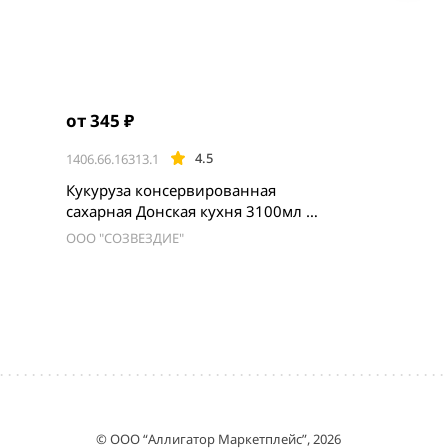
от 345 ₽
4.5
1406.66.16313.1
Кукуруза консервированная
сахарная Донская кухня 3100мл Ж/
Б
ООО "СОЗВЕЗДИЕ"
© ООО “Аллигатор Маркетплейс”, 2026