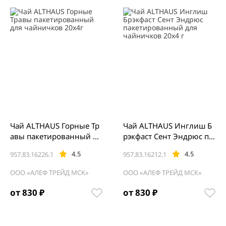
Чай ALTHAUS Горные Тр
Чай ALTHAUS Инглиш Б
авы пакетированный дл
рэкфаст Сент Эндрюс па
я чайничков 20х4г
кетированный для чайн
4.5
4.5
957.83.16226.1
957.83.16212.1
ичков 20х4 г
ООО «АЛЕФ ТРЕЙД МСК»
ООО «АЛЕФ ТРЕЙД МСК»
от 830 ₽
от 830 ₽
Item
1
of