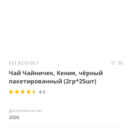
Item
1
631.83.6126.1
35
of
1
Чай Чайничек, Кения, чёрный
пакетированный (2гр*25шт)
4.5
Доступное кол-во
3000