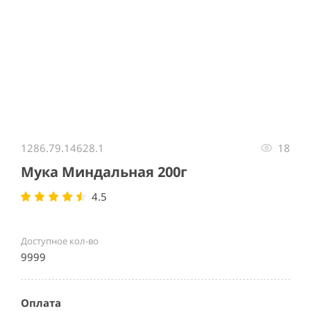
Item
1
1286.79.14628.1
18
of
1
Мука Миндальная 200г
4.5
Доступное кол-во
9999
Оплата