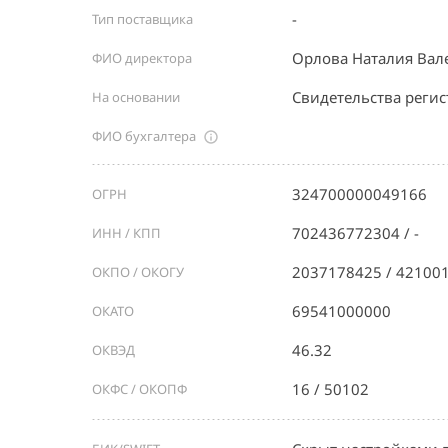
-
Тип поставщика
Орлова Наталия Вал
ФИО директора
Свидетельства реги
На основании
ФИО бухгалтера
324700000049166
ОГРН
702436772304 / -
ИНН / КПП
2037178425 / 42100
ОКПО / ОКОГУ
69541000000
ОКАТО
46.32
ОКВЭД
16 / 50102
ОКФС / ОКОПФ