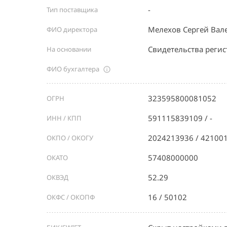
-
Тип поставщика
Мелехов Сергей Вал
ФИО директора
Свидетельства реги
На основании
ФИО бухгалтера
323595800081052
ОГРН
591115839109 / -
ИНН / КПП
2024213936 / 42100
ОКПО / ОКОГУ
57408000000
ОКАТО
52.29
ОКВЭД
16 / 50102
ОКФС / ОКОПФ