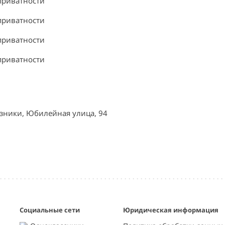
приватности
приватности
приватности
приватности
езники, Юбилейная улица, 94
Социальные сети
Юридическая информация