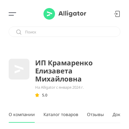
ИП Крамаренко
Елизавета
Михайловна
На Alligator с января 2024 г.
5.0
О компании
Каталог товаров
Отзывы
Докуме