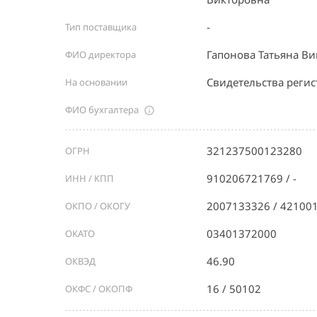
-
Тип поставщика
Гапонова Татьяна В
ФИО директора
Свидетельства реги
На основании
ФИО бухгалтера
321237500123280
ОГРН
910206721769 / -
ИНН / КПП
2007133326 / 42100
ОКПО / ОКОГУ
03401372000
ОКАТО
46.90
ОКВЭД
16 / 50102
ОКФС / ОКОПФ