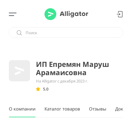
ИП Епремян Маруш
Арамаисовна
На Alligator с декабря 2023 г.
5.0
О компании
Каталог товаров
Отзывы
Докуме