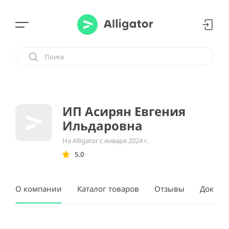
ИП Асирян Евгения
Ильдаровна
На Alligator с января 2024 г.
5.0
О компании
Каталог товаров
Отзывы
Докуме