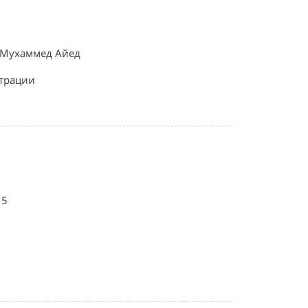
 Мухаммед Айед
страции
15