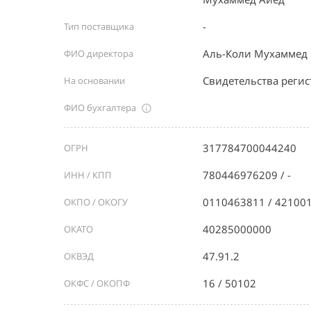
-
Тип поставщика
Аль-Коли Мухаммед
ФИО директора
Свидетельства реги
На основании
ФИО бухгалтера
317784700044240
ОГРН
780446976209 / -
ИНН / КПП
0110463811 / 42100
ОКПО / ОКОГУ
40285000000
ОКАТО
47.91.2
ОКВЭД
16 / 50102
ОКФС / ОКОПФ