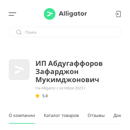
ИП Абдугаффоров
Зафарджон
Мукимджонович
На Alligator с октября 2023 г.
5.0
О компании
Каталог товаров
Отзывы
Докуме